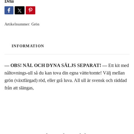
Dela
Artikelnummer:
Grön
INFORMATION
— OBS! NÅL OCH DYNA SÄLJS SEPARAT! —
Ett kit med
nåltovnings-ull så du kan tova din egna vätte/tomte! Välj mellan
grön (växtfärgad) röd, eller grå luva. All ull är svensk och räddad
från att slängas,