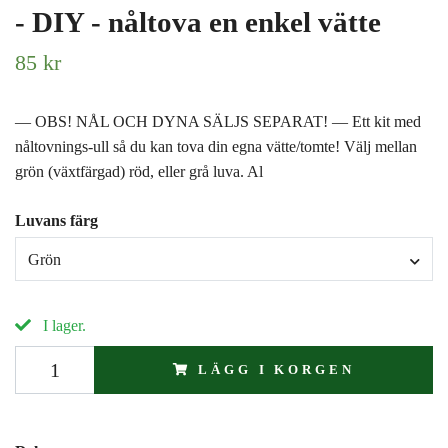
- DIY - nåltova en enkel vätte
85 kr
— OBS! NÅL OCH DYNA SÄLJS SEPARAT! — Ett kit med
nåltovnings-ull så du kan tova din egna vätte/tomte! Välj mellan
grön (växtfärgad) röd, eller grå luva. Al
Luvans färg
Grön
I lager.
LÄGG I KORGEN