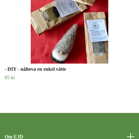
- DIY - nåltova en enkel vätte
85 kr
Om EJD