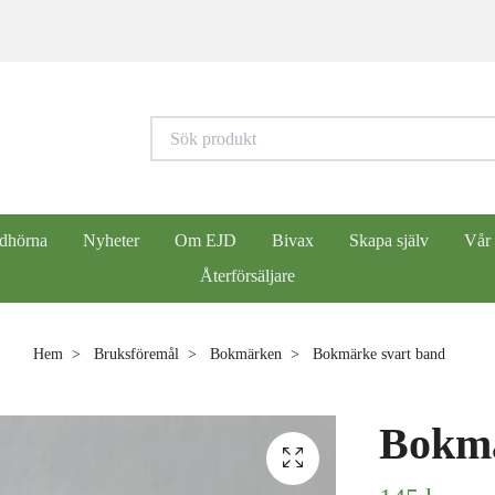
dhörna
Nyheter
Om EJD
Bivax
Skapa själv
Vår
Återförsäljare
Hem
Bruksföremål
Bokmärken
Bokmärke svart band
Bokmä