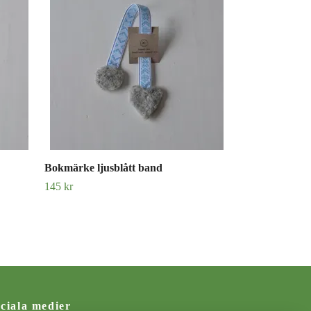
145 kr
Bokmärke ljusblått band
145 kr
ciala medier