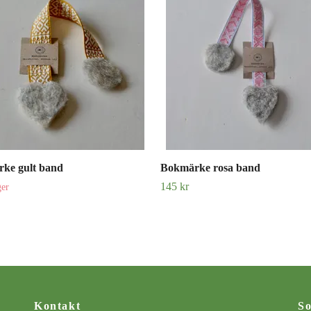
ke gult band
Bokmärke rosa band
145 kr
ger
Kontakt
So