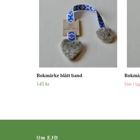
Bokmärke blått band
Bokmär
145 kr
Slut i la
Om EJD