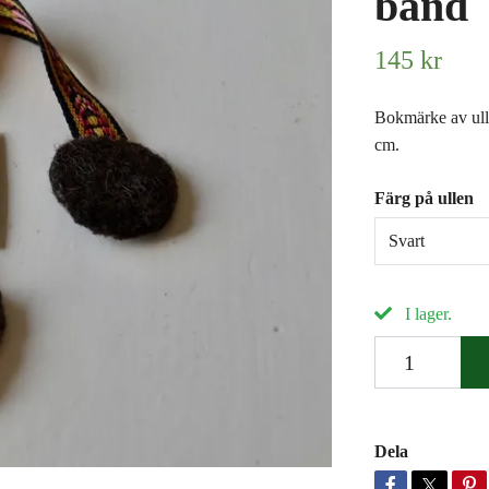
band
145 kr
Bokmärke av ull 
cm.
Färg på ullen
Svart
I lager.
Dela