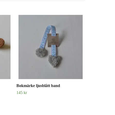
Bokmärke PR
145 kr
Bokmärke ljusblått band
145 kr