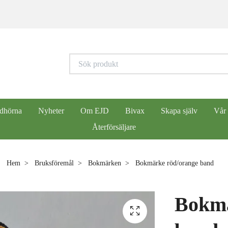
dhörna
Nyheter
Om EJD
Bivax
Skapa själv
Vår
Återförsäljare
Hem
Bruksföremål
Bokmärken
Bokmärke röd/orange band
Bokmä