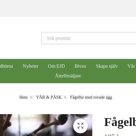
dhörna
Nyheter
Om EJD
Bivax
Skapa själv
Vår
Återförsäljare
Hem
VÅR & PÅSK
Fågelbo med tovade ägg
Fågel