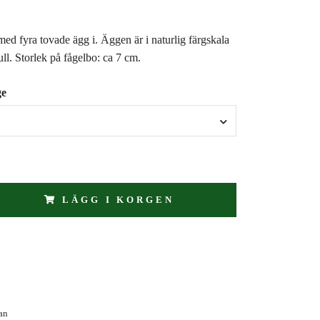
 med fyra tovade ägg i. Äggen är i naturlig färgskala
ll. Storlek på fågelbo: ca 7 cm.
ge
LÄGG I KORGEN
an