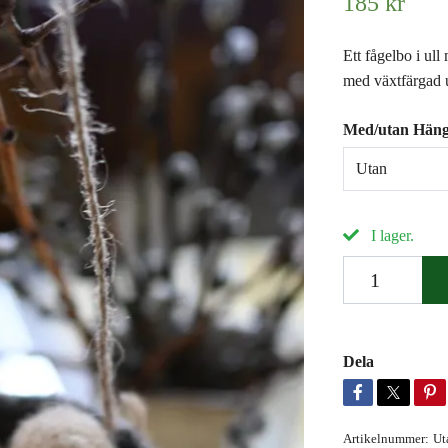
185 kr
Ett fågelbo i ull
med växtfärgad u
Med/utan Hän
Utan
I lager.
Dela
Artikelnummer:
Ut