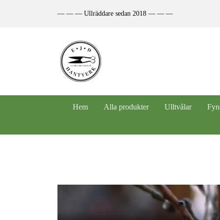
— — — Ullräddare sedan 2018 — — —
Hem
Alla produkter
Ulltvålar
Fyn