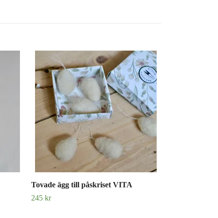
- DIY-kit - Tov
95 kr
Tovade ägg till påskriset VITA
245 kr