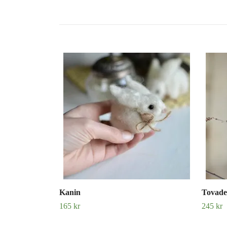
Kanin
Tovade 
165 kr
245 kr