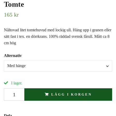
Tomte
165 kr
Nåltovad litet tomtehuvud med lockig ull. Häng upp i granen eller
sätt fast i tex. en dörrkrans. 100% räddad svensk fårull. Mått ca 8
cm hög
Alternativ
Med hänge
I lager.
LÄGG I KORGEN
Dela