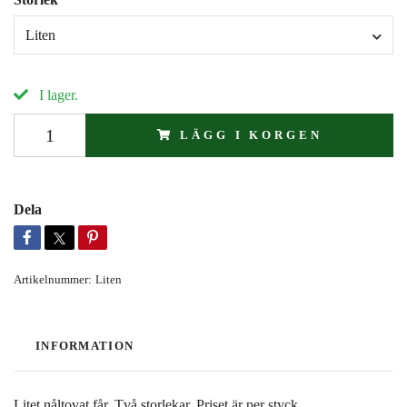
Liten
I lager.
LÄGG I KORGEN
Dela
Artikelnummer:
Liten
INFORMATION
Litet nåltovat får. Två storlekar. Priset är per styck.