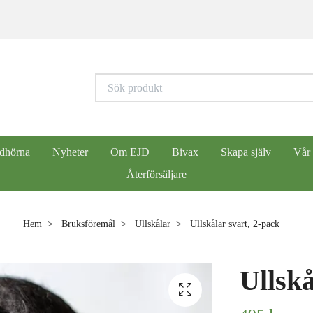
dhörna
Nyheter
Om EJD
Bivax
Skapa själv
Vår
Återförsäljare
Hem
Bruksföremål
Ullskålar
Ullskålar svart, 2-pack
Ullskå