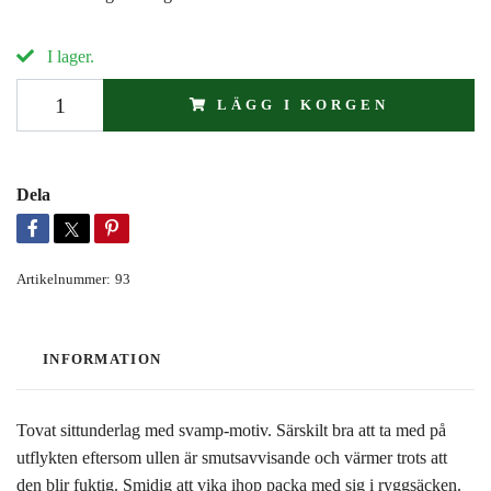
I lager.
LÄGG I KORGEN
Dela
Artikelnummer:
93
INFORMATION
Tovat sittunderlag med svamp-motiv. Särskilt bra att ta med på
utflykten eftersom ullen är smutsavvisande och värmer trots att
den blir fuktig. Smidig att vika ihop packa med sig i ryggsäcken.